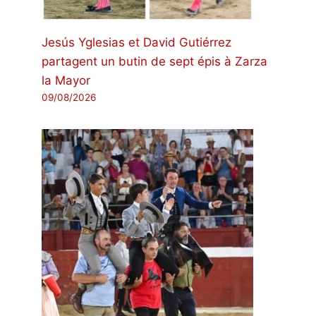
Jesús Yglesias et David Gutiérrez
partagent un butin de sept épis à Zarza
la Mayor
09/08/2026