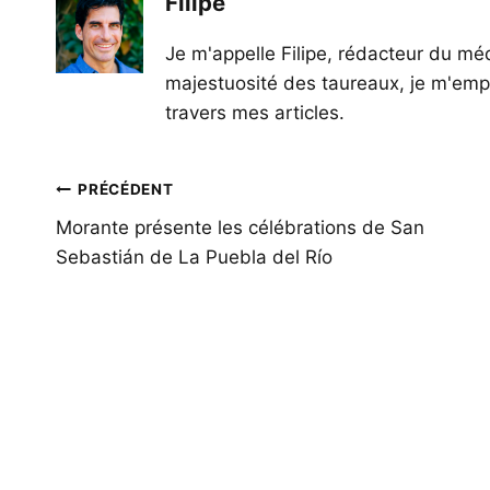
Filipe
Je m'appelle Filipe, rédacteur du méd
majestuosité des taureaux, je m'empl
travers mes articles.
Navigation
PRÉCÉDENT
de
Morante présente les célébrations de San
Sebastián de La Puebla del Río
l’article