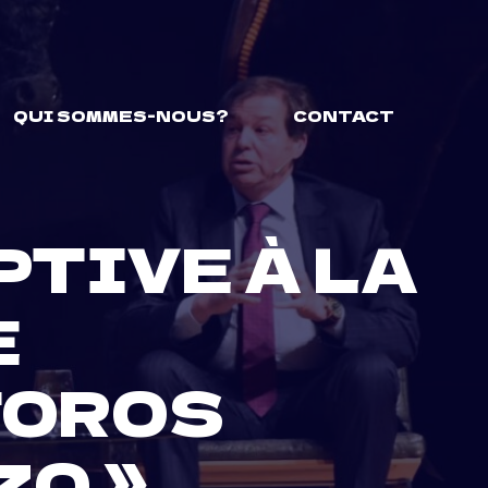
QUI SOMMES-NOUS?
CONTACT
TIVE À LA
E
TOROS
ZO »