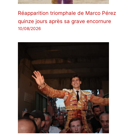
Réapparition triomphale de Marco Pérez
quinze jours après sa grave encornure
10/08/2026