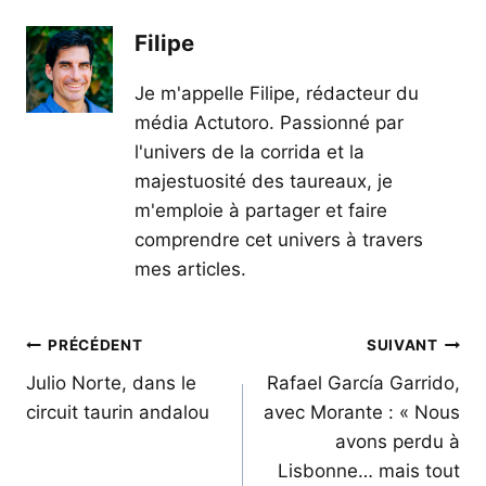
Filipe
Je m'appelle Filipe, rédacteur du
média Actutoro. Passionné par
l'univers de la corrida et la
majestuosité des taureaux, je
m'emploie à partager et faire
comprendre cet univers à travers
mes articles.
Navigation
PRÉCÉDENT
SUIVANT
de
Julio Norte, dans le
Rafael García Garrido,
circuit taurin andalou
avec Morante : « Nous
l’article
avons perdu à
Lisbonne… mais tout