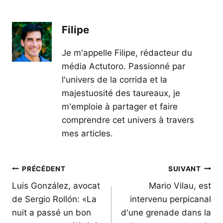
Filipe
Je m'appelle Filipe, rédacteur du
média Actutoro. Passionné par
l'univers de la corrida et la
majestuosité des taureaux, je
m'emploie à partager et faire
comprendre cet univers à travers
mes articles.
Navigation
PRÉCÉDENT
SUIVANT
de
Luis González, avocat
Mario Vilau, est
de Sergio Rollón: «La
intervenu perpicanal
l’article
nuit a passé un bon
d'une grenade dans la