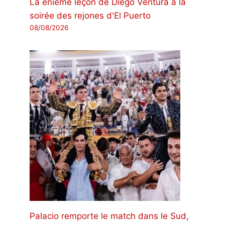
La énième leçon de Diego Ventura à la
soirée des rejones d'El Puerto
08/08/2026
Palacio remporte le match dans le Sud,