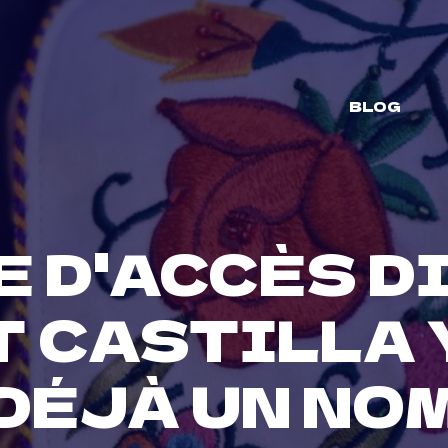
BLOG
E D'ACCÈS D
 CASTILLA 
DÉJÀ UN NO