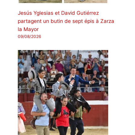
Jesús Yglesias et David Gutiérrez
partagent un butin de sept épis à Zarza
la Mayor
09/08/2026