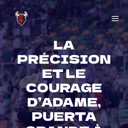
Skip
to
content
LA
PRÉCISION
ET LE
COURAGE
D’ADAME,
PUERTA