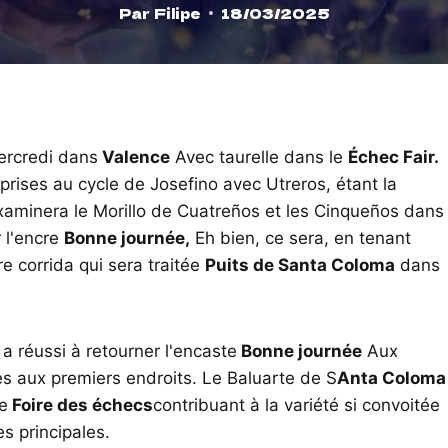
Par
Filipe
18/03/2025
ercredi dans
Valence
Avec taurelle dans le
Échec Fair.
eprises au cycle de Josefino avec Utreros, étant la
xaminera le Morillo de Cuatreños et les Cinqueños dans
 l'encre
Bonne journée,
Eh bien, ce sera, en tenant
e corrida qui sera traitée
Puits de Santa Coloma
dans
 a réussi à retourner l'encaste
Bonne journée
Aux
tes aux premiers endroits. Le Baluarte de S
Anta Coloma
e
Foire des échecs
contribuant à la variété si convoitée
s principales.