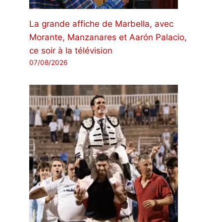
La grande affiche de Marbella, avec
Morante, Manzanares et Aarón Palacio,
ce soir à la télévision
07/08/2026