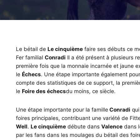
Le bétail de
Le cinquième
faire ses débuts ce m
Fer familial
Conradi
Il a été présent à plusieurs r
première fois que la monnaie incarnée et jaune e
le
Échecs
. Une étape importante également pour
compte des statistiques de ce support, la premièr
le
Foire des échecs
du moins, ce siècle.
Une étape importante pour la famille
Conradi
qui
foires principales, contribuant une variété de Fit
Well
.
Le cinquième
débute dans
Valence
dans l
par les fans dans les moulages du bétail des foire