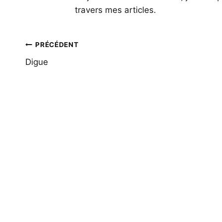
travers mes articles.
Navigation
PRÉCÉDENT
de
Digue
l’article