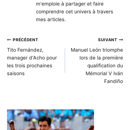
m'emploie à partager et faire
comprendre cet univers à travers
mes articles.
Navigation
PRÉCÉDENT
SUIVANT
de
Tito Fernández,
Manuel León triomphe
manager d'Acho pour
lors de la première
l’article
les trois prochaines
qualification du
saisons
Mémorial V Iván
Fandiño