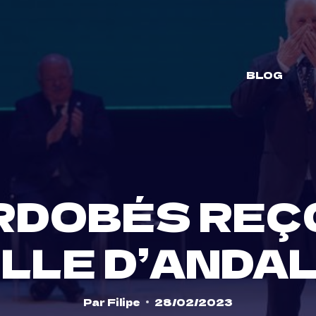
BLOG
RDOBÉS REÇ
LLE D’ANDA
Par
Filipe
28/02/2023