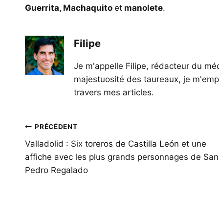
Guerrita, Machaquito
et
manolete
.
Filipe
Je m'appelle Filipe, rédacteur du méd
majestuosité des taureaux, je m'empl
travers mes articles.
Navigation
PRÉCÉDENT
de
Valladolid : Six toreros de Castilla León et une
affiche avec les plus grands personnages de San
l’article
Pedro Regalado