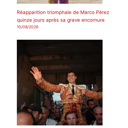
Réapparition triomphale de Marco Pérez
quinze jours après sa grave encornure
10/08/2026