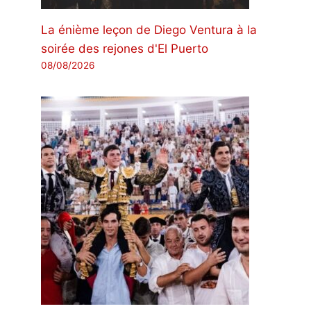
La énième leçon de Diego Ventura à la
soirée des rejones d'El Puerto
08/08/2026