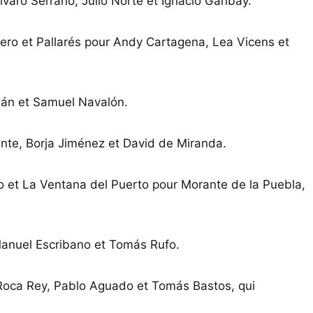
lvaro Serrano, Julio Norte et Ignacio Garibay.
ero et Pallarés pour Andy Cartagena, Lea Vicens et
omán et Samuel Navalón.
vante, Borja Jiménez et David de Miranda.
 et La Ventana del Puerto pour Morante de la Puebla,
 Manuel Escribano et Tomás Rufo.
 Roca Rey, Pablo Aguado et Tomás Bastos, qui