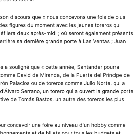
 son discours que « nous concevons une fois de plus
ndes figures du moment avec les jeunes toreros qui
 défilera deux après-midi ; où seront également présents
rrière sa dernière grande porte à Las Ventas ; Juan
s a souligné que « cette année, Santander pourra
n comme David de Miranda, de la Puerta del Príncipe de
arón Palacios ou de toreros comme Julio Norte, qui a
d'Álvaro Serrano, un torero qui a ouvert la grande porte
ernative de Tomás Bastos, un autre des toreros les plus
pour concevoir une foire au niveau d'un hobby comme
abonnements et de billets pour tous les budgets et