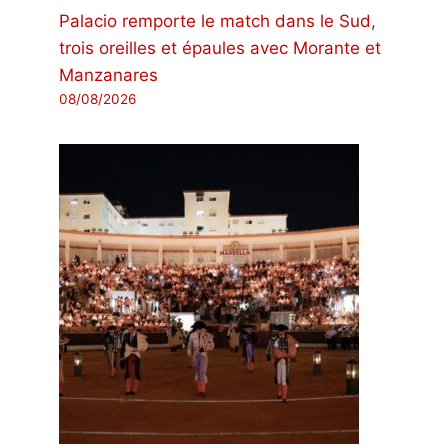
Palacio remporte le match dans le Sud,
trois oreilles et épaules avec Morante et
Manzanares
08/08/2026