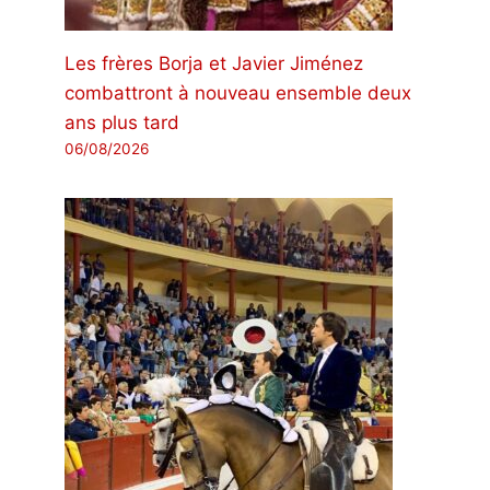
Les frères Borja et Javier Jiménez
combattront à nouveau ensemble deux
ans plus tard
06/08/2026