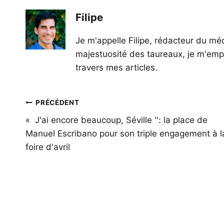
Filipe
Je m'appelle Filipe, rédacteur du méd
majestuosité des taureaux, je m'empl
travers mes articles.
Navigation
PRÉCÉDENT
de
« J'ai encore beaucoup, Séville '': la place de
Manuel Escribano pour son triple engagement à l
l’article
foire d'avril