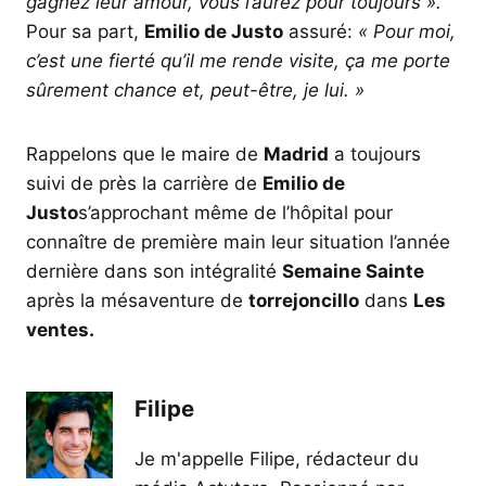
gagnez leur amour, vous l’aurez pour toujours ».
Pour sa part,
Emilio de Justo
assuré:
« Pour moi,
c’est une fierté qu’il me rende visite, ça me porte
sûrement chance et, peut-être, je lui. »
Rappelons que le maire de
Madrid
a toujours
suivi de près la carrière de
Emilio de
Justo
s’approchant même de l’hôpital pour
connaître de première main leur situation l’année
dernière dans son intégralité
Semaine Sainte
après la mésaventure de
torrejoncillo
dans
Les
ventes.
Filipe
Je m'appelle Filipe, rédacteur du