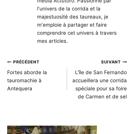
média Actutoro. Passionné par
l'univers de la corrida et la
majestuosité des taureaux, je
m'emploie à partager et faire
comprendre cet univers à travers
mes articles.
Navigation
PRÉCÉDENT
SUIVANT
de
Fortes aborde la
L’île de San Fernando
tauromachie à
accueillera une corrida
l’article
Antequera
spéciale pour sa foire
de Carmen et de sel