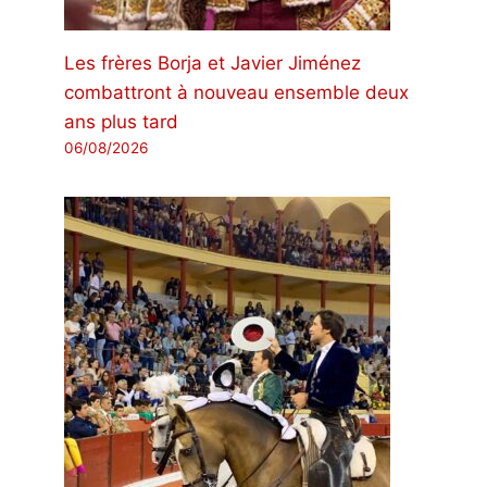
Les frères Borja et Javier Jiménez
combattront à nouveau ensemble deux
ans plus tard
06/08/2026