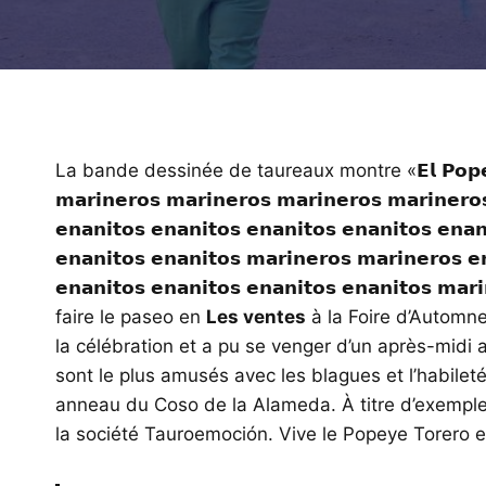
La bande dessinée de taureaux montre «𝗘𝗹 𝗣𝗼𝗽𝗲𝘆𝗲 𝘁𝗼𝗿
𝗺𝗮𝗿𝗶𝗻𝗲𝗿𝗼𝘀 𝗺𝗮𝗿𝗶𝗻𝗲𝗿𝗼𝘀 𝗺𝗮𝗿𝗶𝗻𝗲𝗿𝗼𝘀 𝗺𝗮𝗿𝗶𝗻𝗲𝗿𝗼𝘀
𝗲𝗻𝗮𝗻𝗶𝘁𝗼𝘀 𝗲𝗻𝗮𝗻𝗶𝘁𝗼𝘀 𝗲𝗻𝗮𝗻𝗶𝘁𝗼𝘀 𝗲𝗻𝗮𝗻𝗶𝘁𝗼𝘀 𝗲𝗻𝗮𝗻
𝗲𝗻𝗮𝗻𝗶𝘁𝗼𝘀 𝗲𝗻𝗮𝗻𝗶𝘁𝗼𝘀 𝗺𝗮𝗿𝗶𝗻𝗲𝗿𝗼𝘀 𝗺𝗮𝗿𝗶𝗻𝗲𝗿𝗼𝘀 𝗲
𝗲𝗻𝗮𝗻𝗶𝘁𝗼𝘀 𝗲𝗻𝗮𝗻𝗶𝘁𝗼𝘀 𝗲𝗻𝗮𝗻𝗶𝘁𝗼𝘀 𝗲𝗻𝗮𝗻𝗶𝘁𝗼𝘀 𝗺𝗮𝗿
faire le paseo en
Les ventes
à la Foire d’Automne
la célébration et a pu se venger d’un après-midi au
sont le plus amusés avec les blagues et l’habilet
anneau du Coso de la Alameda. À titre d’exemple,
la société Tauroemoción. Vive le Popeye Torero e