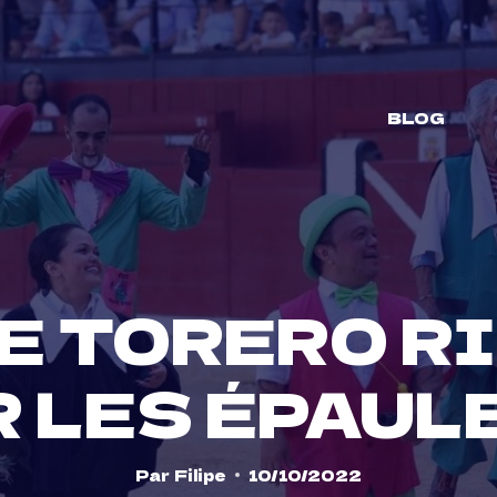
BLOG
E TORERO R
 LES ÉPAUL
Par
Filipe
10/10/2022