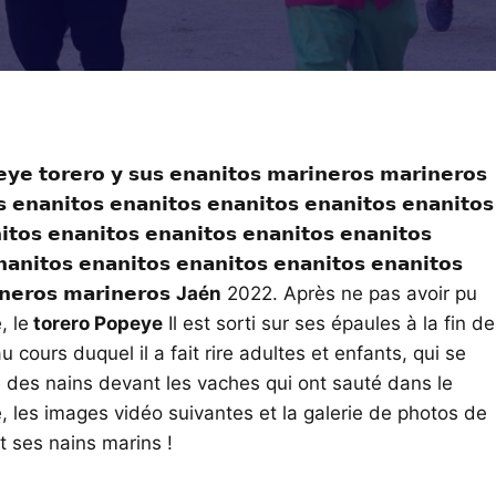
𝗿𝗼 𝘆 𝘀𝘂𝘀 𝗲𝗻𝗮𝗻𝗶𝘁𝗼𝘀 𝗺𝗮𝗿𝗶𝗻𝗲𝗿𝗼𝘀 𝗺𝗮𝗿𝗶𝗻𝗲𝗿𝗼𝘀
 𝗲𝗻𝗮𝗻𝗶𝘁𝗼𝘀 𝗲𝗻𝗮𝗻𝗶𝘁𝗼𝘀 𝗲𝗻𝗮𝗻𝗶𝘁𝗼𝘀 𝗲𝗻𝗮𝗻𝗶𝘁𝗼𝘀 𝗲𝗻𝗮𝗻𝗶𝘁𝗼𝘀
𝗶𝘁𝗼𝘀 𝗲𝗻𝗮𝗻𝗶𝘁𝗼𝘀 𝗲𝗻𝗮𝗻𝗶𝘁𝗼𝘀 𝗲𝗻𝗮𝗻𝗶𝘁𝗼𝘀 𝗲𝗻𝗮𝗻𝗶𝘁𝗼𝘀
𝗮𝗻𝗶𝘁𝗼𝘀 𝗲𝗻𝗮𝗻𝗶𝘁𝗼𝘀 𝗲𝗻𝗮𝗻𝗶𝘁𝗼𝘀 𝗲𝗻𝗮𝗻𝗶𝘁𝗼𝘀 𝗲𝗻𝗮𝗻𝗶𝘁𝗼𝘀
𝗶𝗻𝗲𝗿𝗼𝘀 𝗺𝗮𝗿𝗶𝗻𝗲𝗿𝗼𝘀
Jaén
2022. Après ne pas avoir pu
, le
torero Popeye
Il est sorti sur ses épaules à la fin de
 cours duquel il a fait rire adultes et enfants, qui se
é des nains devant les vaches qui ont sauté dans le
 les images vidéo suivantes et la galerie de photos de
t ses nains marins !