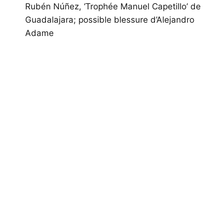
de
Rubén Núñez, ‘Trophée Manuel Capetillo’ de
Guadalajara; possible blessure d’Alejandro
l’article
Adame