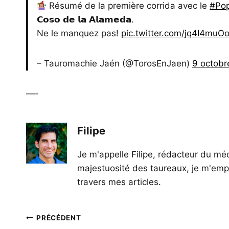
Résumé de la première corrida avec le
#Pop
𝗖𝗼𝘀𝗼 𝗱𝗲 𝗹𝗮 𝗔𝗹𝗮𝗺𝗲𝗱𝗮.
Ne le manquez pas!
pic.twitter.com/jq4I4muO
– Tauromachie Jaén (@TorosEnJaen)
9 octobr
—-
Filipe
Je m'appelle Filipe, rédacteur du méd
majestuosité des taureaux, je m'empl
travers mes articles.
Navigation
PRÉCÉDENT