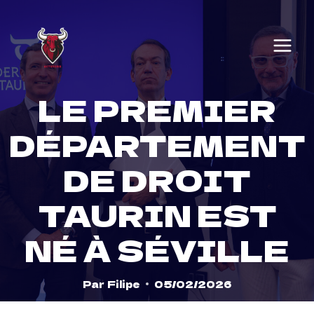
Skip
to
content
LE PREMIER
DÉPARTEMENT
DE DROIT
TAURIN EST
NÉ À SÉVILLE
Par
Filipe
05/02/2026