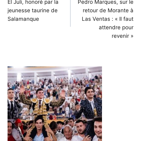
de
El Juli, honoré par la
Pedro Marques, sur le
jeunesse taurine de
retour de Morante à
l’article
Salamanque
Las Ventas : « Il faut
attendre pour
revenir »