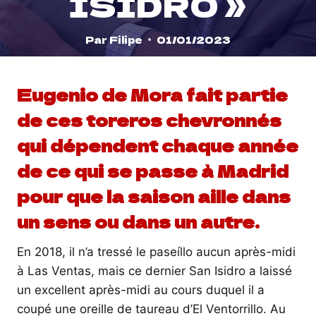
ISIDRO »
Par
Filipe
01/01/2023
Eugenio de Mora fait partie
de ces toreros chevronnés
qui dépendent chaque année
de ce qui se passe à Madrid
pour que la saison aille dans
un sens ou dans un autre.
En 2018, il n’a tressé le paseíllo aucun après-midi
à Las Ventas, mais ce dernier San Isidro a laissé
un excellent après-midi au cours duquel il a
coupé une oreille de taureau d’El Ventorrillo. Au