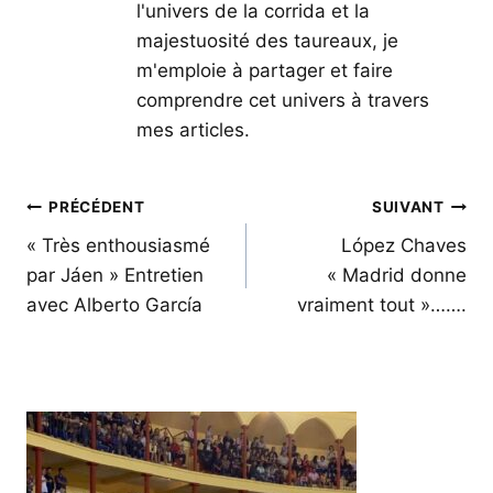
l'univers de la corrida et la
majestuosité des taureaux, je
m'emploie à partager et faire
comprendre cet univers à travers
mes articles.
Navigation
PRÉCÉDENT
SUIVANT
de
« Très enthousiasmé
López Chaves
par Jáen » Entretien
« Madrid donne
l’article
avec Alberto García
vraiment tout »…….