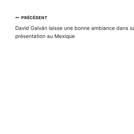
Navigation
PRÉCÉDENT
de
David Galván laisse une bonne ambiance dans s
présentation au Mexique
l’article