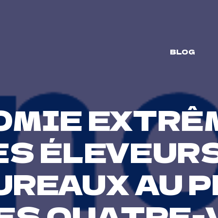
BLOG
OMIE EXTR
ES ÉLEVEURS
UREAUX AU P
ES QUATRE-