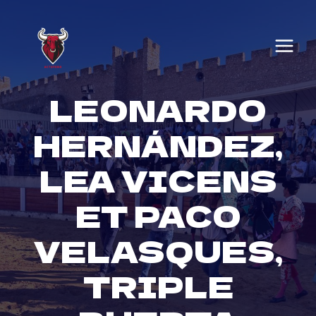
Skip
to
content
LEONARDO
HERNÁNDEZ,
LEA VICENS
ET PACO
VELASQUES,
TRIPLE