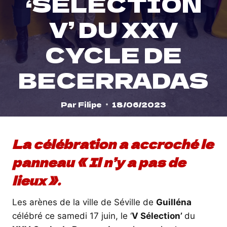
‘SÉLECTION
V’ DU XXV
CYCLE DE
BECERRADAS
Par
Filipe
18/06/2023
La célébration a accroché le
panneau « Il n’y a pas de
lieux ».
Les arènes de la ville de Séville de
Guilléna
célébré ce samedi 17 juin, le ‘
V Sélection’
du