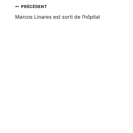
Navigation
PRÉCÉDENT
de
Marcos Linares est sorti de l’hôpital
l’article