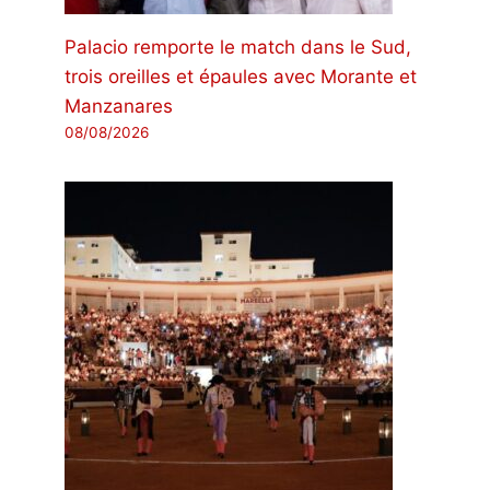
Palacio remporte le match dans le Sud,
trois oreilles et épaules avec Morante et
Manzanares
08/08/2026