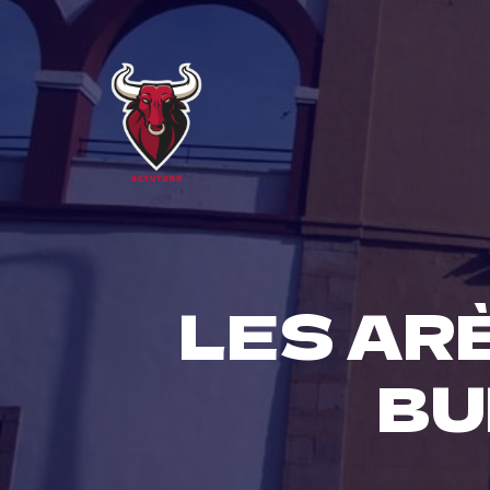
Skip
to
content
LES AR
BU