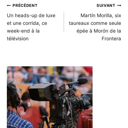
Navigation
PRÉCÉDENT
SUIVANT
de
Un heads-up de luxe
Martín Morilla, six
et une corrida, ce
taureaux comme seule
l’article
week-end à la
épée à Morón de la
télévision
Frontera