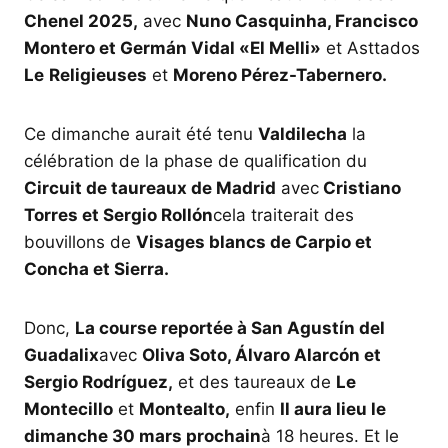
Chenel 2025,
avec
Nuno Casquinha, Francisco
Montero et Germán Vidal «El Melli»
et Asttados
Le
Religieuses
et
Moreno Pérez-Tabernero.
Ce dimanche aurait été tenu
Valdilecha
la
célébration de la phase de qualification du
Circuit de taureaux de Madrid
avec
Cristiano
Torres et Sergio Rollón
cela traiterait des
bouvillons de
Visages blancs de Carpio et
Concha et Sierra.
Donc,
La course reportée à San Agustín del
Guadalix
avec
Oliva Soto, Álvaro Alarcón et
Sergio Rodríguez,
et des taureaux de
Le
Montecillo
et
Montealto,
enfin
Il aura lieu le
dimanche 30 mars prochain
à 18 heures. Et le