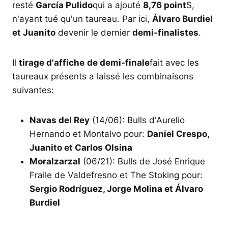
resté
García Pulido
qui a ajouté
8,76 point
S,
n'ayant tué qu'un taureau. Par ici,
Álvaro Burdiel
et Juanito
devenir le dernier
demi-finalistes
.
Il
tirage d'affiche
de demi-finale
fait avec les
taureaux présents a laissé les combinaisons
suivantes:
Navas del Rey
(14/06): Bulls d'Aurelio
Hernando et Montalvo pour:
Daniel Crespo,
Juanito et Carlos Olsina
Moralzarzal
(06/21): Bulls de José Enrique
Fraile de Valdefresno et The Stoking pour:
Sergio Rodríguez, Jorge Molina et Álvaro
Burdiel