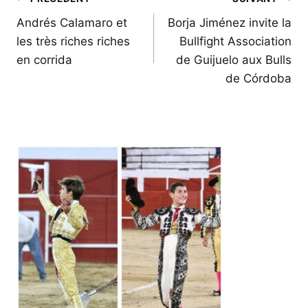
Navigation
de
Andrés Calamaro et
Borja Jiménez invite la
les très riches riches
Bullfight Association
l’article
en corrida
de Guijuelo aux Bulls
de Córdoba