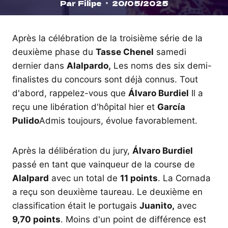
Par
Filipe
20/05/2025
Après la célébration de la troisième série de la
deuxième phase du
Tasse Chenel
samedi
dernier dans
Alalpardo,
Les noms des six demi-
finalistes du concours sont déjà connus. Tout
d'abord, rappelez-vous que
Álvaro Burdiel
Il a
reçu une libération d'hôpital hier et
García
Pulido
Admis toujours, évolue favorablement.
Après la délibération du jury,
Álvaro Burdiel
passé en tant que vainqueur de la course de
Alalpard
avec un total de
11 points
. La Cornada
a reçu son deuxième taureau. Le deuxième en
classification était le portugais
Juanito,
avec
9,70 points
. Moins d'un point de différence est