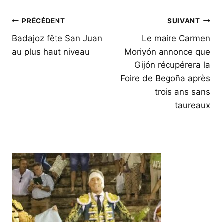
Navigation
PRÉCÉDENT
SUIVANT
de
Badajoz fête San Juan
Le maire Carmen
au plus haut niveau
Moriyón annonce que
l’article
Gijón récupérera la
Foire de Begoña après
trois ans sans
taureaux