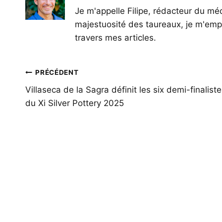
Je m'appelle Filipe, rédacteur du méd
majestuosité des taureaux, je m'empl
travers mes articles.
Navigation
PRÉCÉDENT
de
Villaseca de la Sagra définit les six demi-finalist
du Xi Silver Pottery 2025
l’article