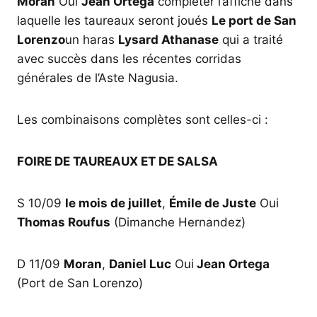
Moran
Oui
Jean Ortega
compléter l’affiche dans
laquelle les taureaux seront joués
Le port de San
Lorenzo
un haras
Lysard Athanase
qui a traité
avec succès dans les récentes corridas
générales de l’Aste Nagusia.
Les combinaisons complètes sont celles-ci :
FOIRE DE TAUREAUX ET DE SALSA
S 10/09
le mois de juillet
,
Émile de Juste
Oui
Thomas Roufus
(Dimanche Hernandez)
D 11/09
Moran
,
Daniel Luc
Oui
Jean Ortega
(Port de San Lorenzo)