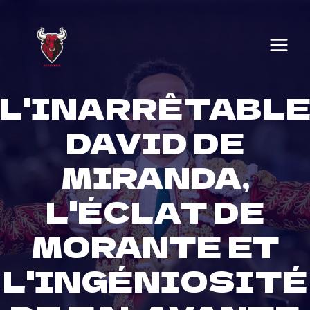
Skip
to
content
L'INARRÊTABL
DAVID DE
MIRANDA,
L'ÉCLAT DE
MORANTE ET
L'INGÉNIOSITÉ