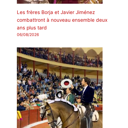
Les frères Borja et Javier Jiménez
combattront à nouveau ensemble deux
ans plus tard
06/08/2026