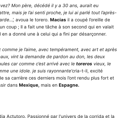
ez? Mon père, décédé il y a 30 ans, aurait eu
tre, mais je l’ai senti proche, je lui ai parlé tout l’après-
arde…’,
avoua le torero.
Macias
il a coupé l’oreille de
d’un coup ; Il a fait une tâche à son second qui en valait
 il en a donné une à celui qui a fini par désarçonner.
x
comme je l’aime, avec tempérament, avec art et après
eaux, vint la demande de pardon au don, les deux
aules car comme c’est arrivé avec le
toreros
vieux, le
comme une idole. je suis rayonnante’
cria-t-il, excité
e sa carrière ces derniers mois l’ont rendu plus fort et
ssir dans
Mexique,
mais en
Espagne.
ia Actutoro. Passionné par l'univers de la corrida et la