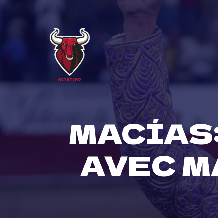
Skip
to
content
MACÍAS:
AVEC M