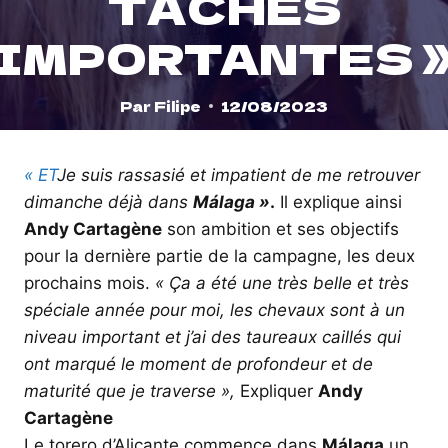
TÂCHES
IMPORTANTES 
Par
Filipe
12/08/2023
« ET
Je suis rassasié et impatient de me retrouver
dimanche déjà dans
Málaga »
.
Il explique ainsi
Andy Cartagène
son ambition et ses objectifs
pour la dernière partie de la campagne, les deux
prochains mois.
« Ça a été une très belle et très
spéciale année pour moi, les chevaux sont à un
niveau important et j’ai des taureaux caillés qui
ont marqué le moment de profondeur et de
maturité que je traverse »,
Expliquer
Andy
Cartagène
Le torero d’Alicante commence dans
Málaga
un