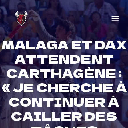
Skip
to
content
MALAGA ET DAX
ATTENDENT
CARTHAGÈNE :
« JE CHERCHE À
CONTINUER À
CAILLER DES