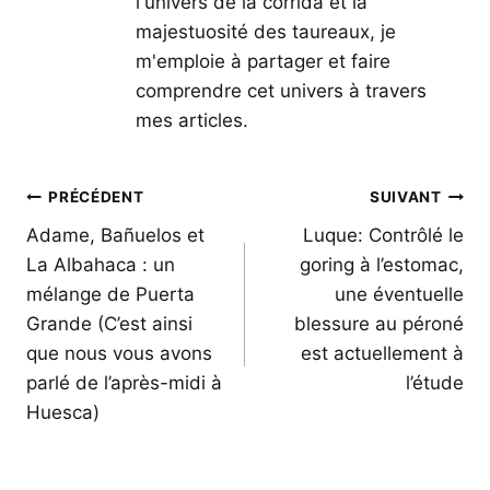
l'univers de la corrida et la
majestuosité des taureaux, je
m'emploie à partager et faire
comprendre cet univers à travers
mes articles.
Navigation
PRÉCÉDENT
SUIVANT
de
Adame, Bañuelos et
Luque: Contrôlé le
La Albahaca : un
goring à l’estomac,
l’article
mélange de Puerta
une éventuelle
Grande (C’est ainsi
blessure au péroné
que nous vous avons
est actuellement à
parlé de l’après-midi à
l’étude
Huesca)