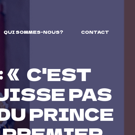
QUI SOMMES-NOUS?
CONTACT
 « C'EST
UISSE PAS
 DU PRINCE
 PREMIER,