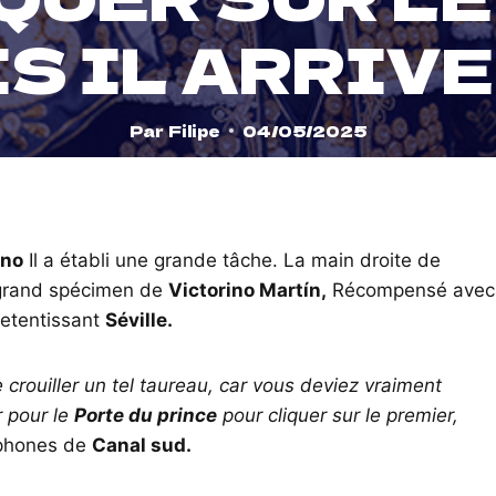
S IL ARRIVER
Par
Filipe
04/05/2025
ano
Il a établi une grande tâche. La main droite de
 grand spécimen de
Victorino Martín,
Récompensé avec
 retentissant
Séville.
 crouiller un tel taureau, car vous deviez vraiment
r pour le
Porte du prince
pour cliquer sur le premier,
ophones de
Canal sud.