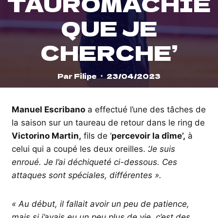
TAUROMACHIE
QUE JE
CHERCHE’
Par
Filipe
23/04/2023
Manuel Escribano
a effectué l’une des tâches de
la saison sur un taureau de retour dans le ring de
Victorino Martin,
fils de ‘
percevoir la dîme’,
à
celui qui a coupé les deux oreilles.
‘Je suis
enroué. Je l’ai déchiqueté ci-dessous. Ces
attaques sont spéciales, différentes ».
« Au début, il fallait avoir un peu de patience,
mais si j’avais eu un peu plus de vie, c’est des