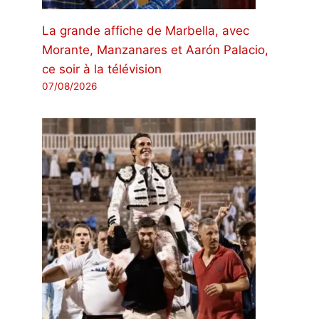
La grande affiche de Marbella, avec
Morante, Manzanares et Aarón Palacio,
ce soir à la télévision
07/08/2026