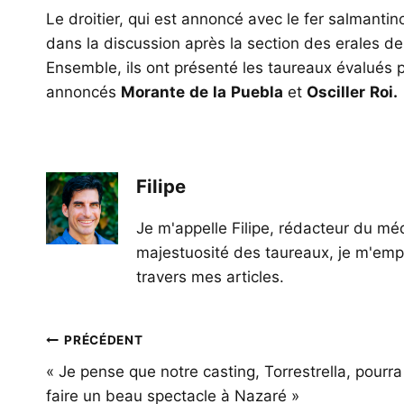
Le droitier, qui est annoncé avec le fer salmantino
dans la discussion après la section des erales de
Ensemble, ils ont présenté les taureaux évalués p
annoncés
Morante
de
la
Puebla
et
Osciller
Roi.
Filipe
Je m'appelle Filipe, rédacteur du méd
majestuosité des taureaux, je m'empl
travers mes articles.
Navigation
PRÉCÉDENT
de
« Je pense que notre casting, Torrestrella, pourra
faire un beau spectacle à Nazaré »