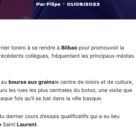
Par
Filipe
01/08/2023
rnier torero à se rendre à
Bilbao
pour promouvoir la
 précédents collègues, fréquentant les principaux médias
t au
bourse aux grains
le centre de loisirs et de culture,
ouru les rues les plus centrales du botxo, une visite que
haque fois qu’il se bat dans la ville basque.
u dernier cours d’essais qualificatifs qui a eu lieu
e
Saint
Laurent
.