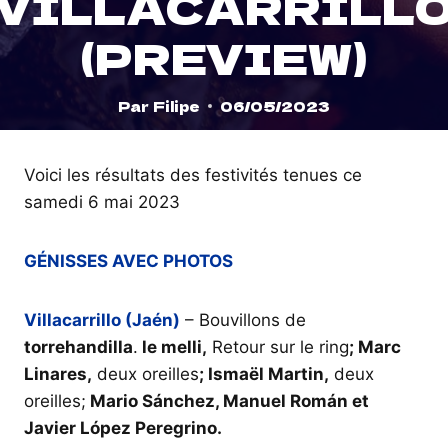
VILLACARRILL
(PREVIEW)
Par
Filipe
06/05/2023
Voici les résultats des festivités tenues ce
samedi 6 mai 2023
GÉNISSES AVEC PHOTOS
Villacarrillo (Jaén)
– Bouvillons de
torrehandilla
.
le melli,
Retour sur le ring
; Marc
Linares,
deux oreilles
; Ismaël Martin,
deux
oreilles;
Mario Sánchez, Manuel Román et
Javier López Peregrino.