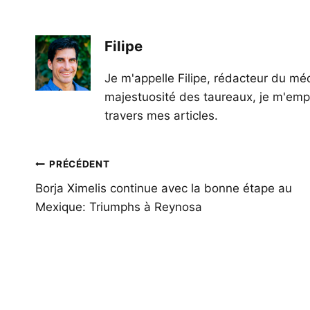
Filipe
Je m'appelle Filipe, rédacteur du méd
majestuosité des taureaux, je m'empl
travers mes articles.
Navigation
PRÉCÉDENT
de
Borja Ximelis continue avec la bonne étape au
Mexique: Triumphs à Reynosa
l’article