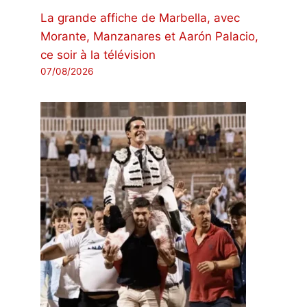
La grande affiche de Marbella, avec
Morante, Manzanares et Aarón Palacio,
ce soir à la télévision
07/08/2026