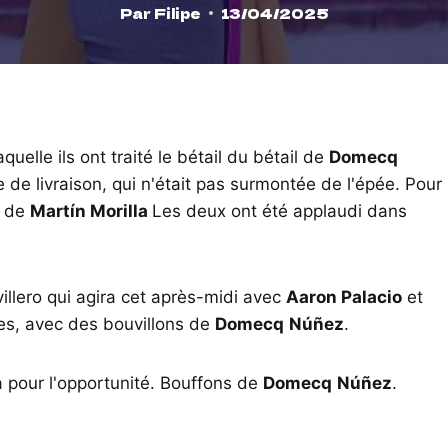
Par
Filipe
13/04/2025
uelle ils ont traité le bétail du bétail de
Domecq
 de livraison, qui n'était pas surmontée de l'épée. Pour
e de
Martín Morilla
Les deux ont été applaudi dans
villero qui agira cet après-midi avec
Aaron Palacio
et
res, avec des bouvillons de
Domecq
Núñez
.
 pour l'opportunité. Bouffons de
Domecq
Núñez
.