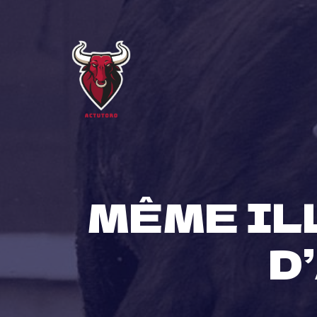
Skip
to
content
MÊME IL
D