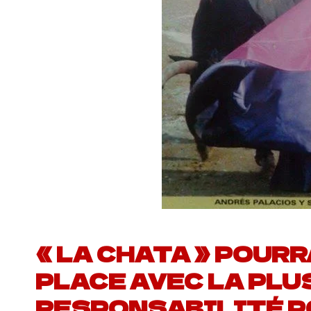
« LA CHATA » POURR
PLACE AVEC LA PLU
RESPONSABILITÉ P