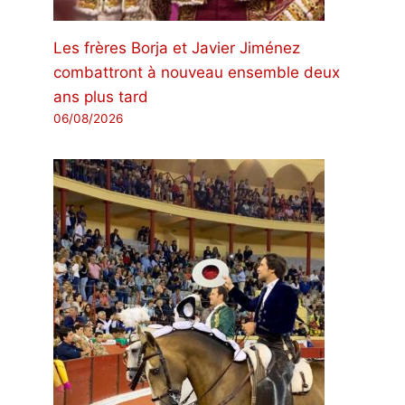
Les frères Borja et Javier Jiménez
combattront à nouveau ensemble deux
ans plus tard
06/08/2026