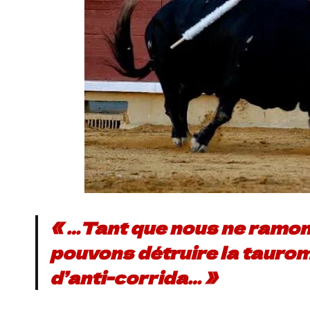
« …Tant que nous ne ramons
pouvons détruire la taurom
d’anti-corrida… »