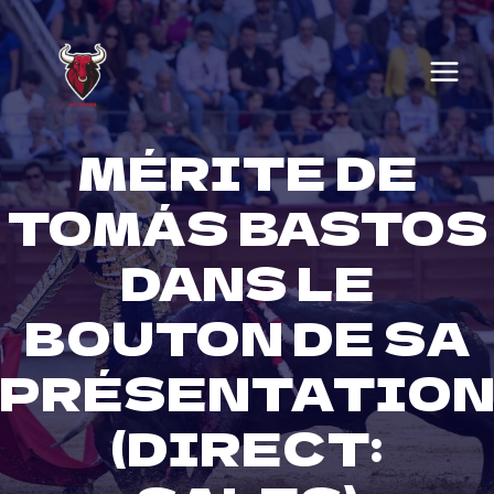
Skip
to
content
MÉRITE DE
TOMÁS BASTOS
DANS LE
BOUTON DE SA
PRÉSENTATIO
(DIRECT: