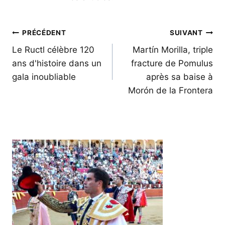
Navigation
PRÉCÉDENT
SUIVANT
de
Le Ructl célèbre 120
Martín Morilla, triple
ans d'histoire dans un
fracture de Pomulus
l’article
gala inoubliable
après sa baise à
Morón de la Frontera