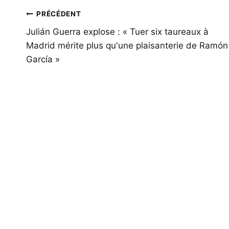
Navigation
PRÉCÉDENT
de
Julián Guerra explose : « Tuer six taureaux à
Madrid mérite plus qu'une plaisanterie de Ramón
l’article
García »