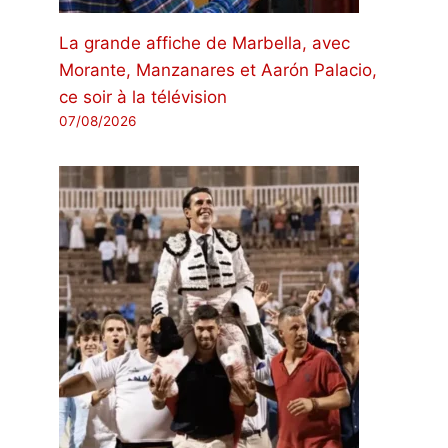
La grande affiche de Marbella, avec
Morante, Manzanares et Aarón Palacio,
ce soir à la télévision
07/08/2026