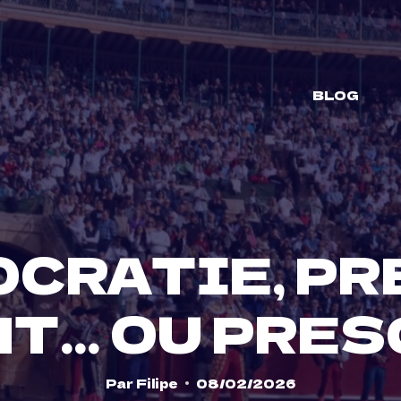
BLOG
CRATIE, PR
NT… OU PRES
Par
Filipe
08/02/2026