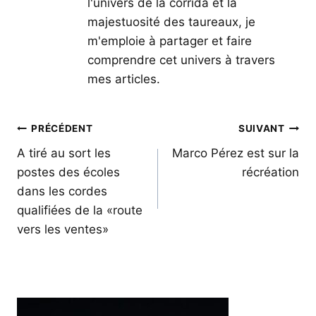
l'univers de la corrida et la
majestuosité des taureaux, je
m'emploie à partager et faire
comprendre cet univers à travers
mes articles.
Navigation
PRÉCÉDENT
SUIVANT
de
A tiré au sort les
Marco Pérez est sur la
postes des écoles
récréation
l’article
dans les cordes
qualifiées de la «route
vers les ventes»