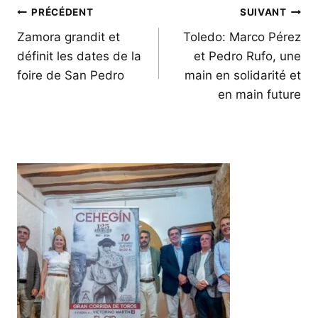
Navigation
PRÉCÉDENT
SUIVANT
de
Zamora grandit et
Toledo: Marco Pérez
définit les dates de la
et Pedro Rufo, une
l’article
foire de San Pedro
main en solidarité et
en main future