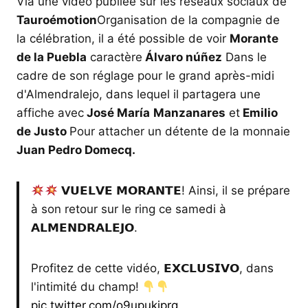
Via une vidéo publiée sur les réseaux sociaux de
Tauroémotion
Organisation de la compagnie de
la célébration, il a été possible de voir
Morante
de la Puebla
caractère
Álvaro núñez
Dans le
cadre de son réglage pour le grand après-midi
d'Almendralejo, dans lequel il partagera une
affiche avec
José María
Manzanares
et
Emilio
de Justo
Pour attacher un détente de la monnaie
Juan Pedro Domecq.
𝗩𝗨𝗘𝗟𝗩𝗘 𝗠𝗢𝗥𝗔𝗡𝗧𝗘! Ainsi, il se prépare
à son retour sur le ring ce samedi à
𝗔𝗟𝗠𝗘𝗡𝗗𝗥𝗔𝗟𝗘𝗝𝗢.
Profitez de cette vidéo, 𝗘𝗫𝗖𝗟𝗨𝗦𝗜𝗩𝗢, dans
l'intimité du champ!
pic.twitter.com/o9upukjprg