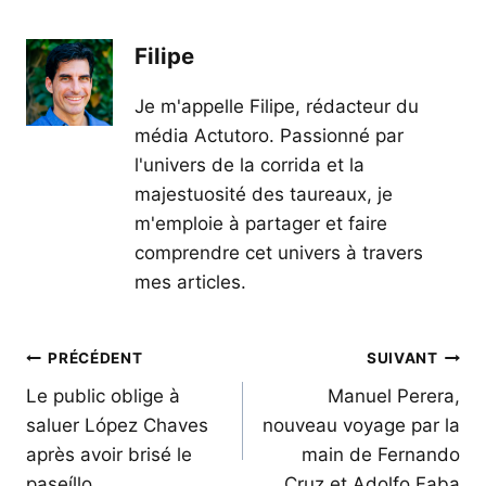
Filipe
Je m'appelle Filipe, rédacteur du
média Actutoro. Passionné par
l'univers de la corrida et la
majestuosité des taureaux, je
m'emploie à partager et faire
comprendre cet univers à travers
mes articles.
Navigation
PRÉCÉDENT
SUIVANT
de
Le public oblige à
Manuel Perera,
saluer López Chaves
nouveau voyage par la
l’article
après avoir brisé le
main de Fernando
paseíllo
Cruz et Adolfo Faba