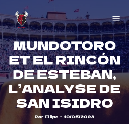
Skip
to
content
MUNDOTORO
ET EL RINCÓN
DE ESTEBAN,
L’ANALYSE DE
SAN ISIDRO
Par
Filipe
10/05/2023