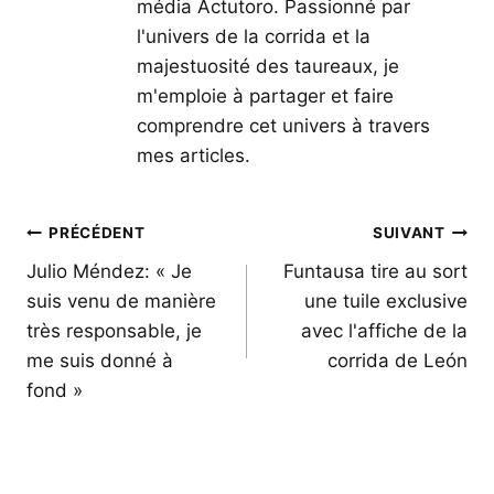
média Actutoro. Passionné par
l'univers de la corrida et la
majestuosité des taureaux, je
m'emploie à partager et faire
comprendre cet univers à travers
mes articles.
Navigation
PRÉCÉDENT
SUIVANT
de
Julio Méndez: « Je
Funtausa tire au sort
suis venu de manière
une tuile exclusive
l’article
très responsable, je
avec l'affiche de la
me suis donné à
corrida de León
fond »