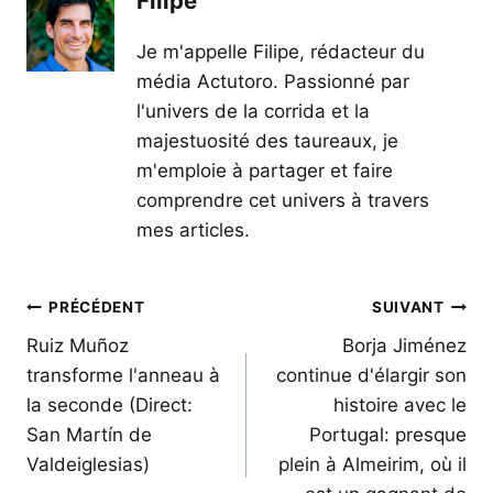
Filipe
Je m'appelle Filipe, rédacteur du
média Actutoro. Passionné par
l'univers de la corrida et la
majestuosité des taureaux, je
m'emploie à partager et faire
comprendre cet univers à travers
mes articles.
Navigation
PRÉCÉDENT
SUIVANT
de
Ruiz Muñoz
Borja Jiménez
transforme l'anneau à
continue d'élargir son
l’article
la seconde (Direct:
histoire avec le
San Martín de
Portugal: presque
Valdeiglesias)
plein à Almeirim, où il