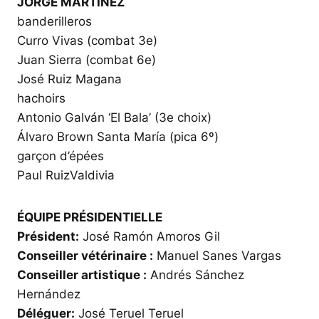
JORGE MARTINEZ
banderilleros
Curro Vivas (combat 3e)
Juan Sierra (combat 6e)
José Ruiz Magana
hachoirs
Antonio Galván ‘El Bala’ (3e choix)
Álvaro Brown Santa María (pica 6º)
garçon d’épées
Paul RuizValdivia
ÉQUIPE PRÉSIDENTIELLE
Président:
José Ramón Amoros Gil
Conseiller vétérinaire :
Manuel Sanes Vargas
Conseiller artistique :
Andrés Sánchez
Hernández
Déléguer:
José Teruel Teruel