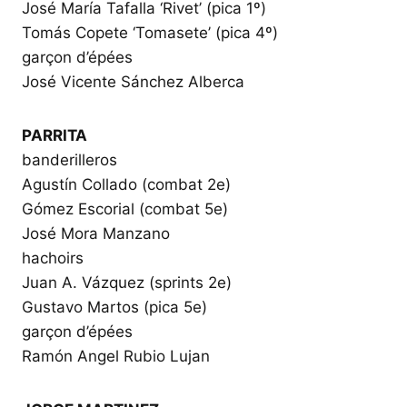
José María Tafalla ‘Rivet’ (pica 1º)
Tomás Copete ‘Tomasete’ (pica 4º)
garçon d’épées
José Vicente Sánchez Alberca
PARRITA
banderilleros
Agustín Collado (combat 2e)
Gómez Escorial (combat 5e)
José Mora Manzano
hachoirs
Juan A. Vázquez (sprints 2e)
Gustavo Martos (pica 5e)
garçon d’épées
Ramón Angel Rubio Lujan