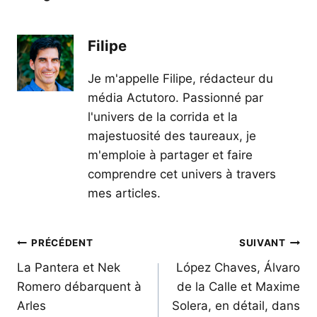
Filipe
Je m'appelle Filipe, rédacteur du
média Actutoro. Passionné par
l'univers de la corrida et la
majestuosité des taureaux, je
m'emploie à partager et faire
comprendre cet univers à travers
mes articles.
Navigation
PRÉCÉDENT
SUIVANT
de
La Pantera et Nek
López Chaves, Álvaro
Romero débarquent à
de la Calle et Maxime
l’article
Arles
Solera, en détail, dans