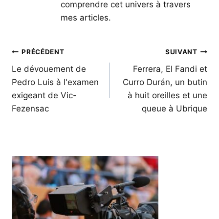
comprendre cet univers à travers
mes articles.
Navigation
PRÉCÉDENT
SUIVANT
de
Le dévouement de
Ferrera, El Fandi et
Pedro Luis à l'examen
Curro Durán, un butin
l’article
exigeant de Vic-
à huit oreilles et une
Fezensac
queue à Ubrique