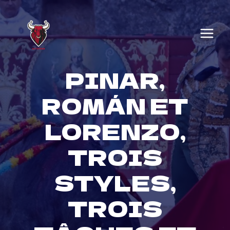
Skip
to
content
PINAR,
ROMÁN ET
LORENZO,
TROIS
STYLES,
TROIS