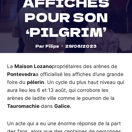
AFFICHES
POUR SON
‘PILGRIM’
Par
Filipe
29/06/2023
La
Maison Lozano
propriétaires des arènes de
Pontevedra
a officialisé les affiches d’une grande
foire du
pèlerin
. Un cycle du plus haut niveau qui
aura lieu les 6 et 13 août, qui corrobore les
arènes de ladite ville comme le poumon de la
Tauromachie
dans
Galice.
Un acte qui a eu une énorme réponse de la part
des fans, alors que des centaines de personnes