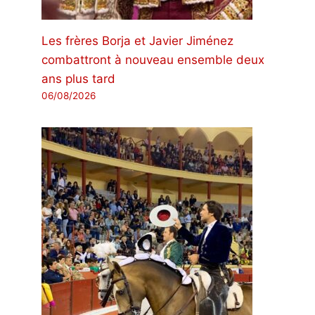
Les frères Borja et Javier Jiménez
combattront à nouveau ensemble deux
ans plus tard
06/08/2026