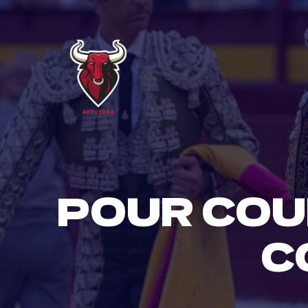
Skip
to
content
POUR COU
C