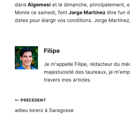
dans
Algemesi
et le dimanche, principalement, 
Monte ce samedi, font
Jorge Martínez
être l’un 
dates pour élargir vos conditions. Jorge Martínez
Filipe
Je m'appelle Filipe, rédacteur du méd
majestuosité des taureaux, je m'empl
travers mes articles.
Navigation
PRÉCÉDENT
de
adieu torero à Saragosse
l’article