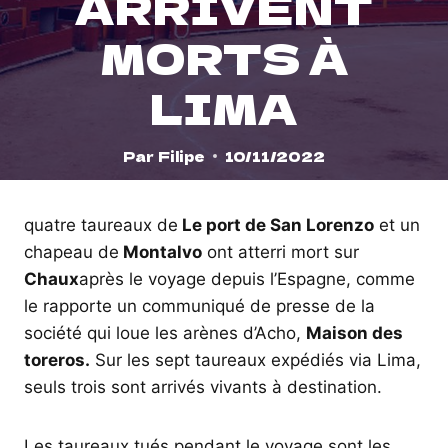
ARRIVENT
MORTS À
LIMA
Par
Filipe
10/11/2022
quatre taureaux de
Le port de San Lorenzo
et un
chapeau de
Montalvo
ont atterri mort sur
Chaux
après le voyage depuis l’Espagne, comme
le rapporte un communiqué de presse de la
société qui loue les arènes d’Acho,
Maison des
toreros.
Sur les sept taureaux expédiés via Lima,
seuls trois sont arrivés vivants à destination.
Les taureaux tués pendant le voyage sont les