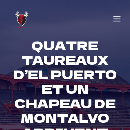
Skip
to
content
QUATRE
TAUREAUX
D’EL PUERTO
ET UN
CHAPEAU DE
MONTALVO