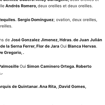
lle
Andrés Romero,
deux oreilles et deux oreilles.
Requiles.
Sergio Domínguez
; ovation, deux oreilles,
reilles.
ons de
José Gonzalez Jimenez, Hdras. de Juan Julián
e la Serna Ferrer, Flor de Jara
Oui
Blanca Hervas
.
e Gregorio, .
Palmosille
Oui
Simon Caminero Ortega. Roberto
,.
quis de Quintanar. Ana Rita, ;David Gomes,