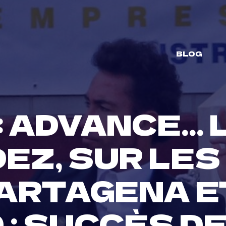
BLOG
: ADVANCE…
EZ, SUR LES
CARTAGENA E
; SUCCÈS D