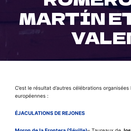
MARTÍN E
VALE
C’est le résultat d’autres célébrations organisé
européennes :
ÉJACULATIONS DE REJONES
Moron de la Frontera (Séville)
– Taureaux de
Jos