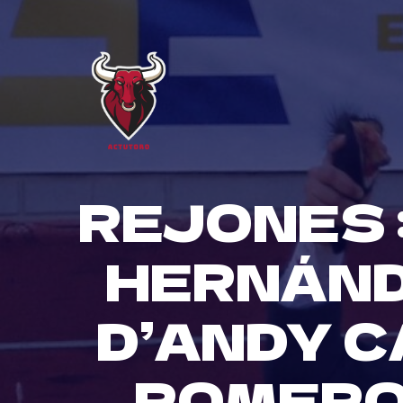
Skip
to
content
REJONES 
HERNÁND
D’ANDY 
ROMERO 