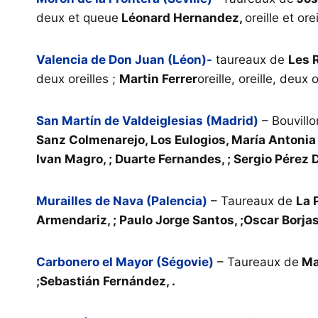
deux et queue
Léonard Hernandez,
oreille et orei
Valencia de Don Juan (Léon)-
taureaux de
Les 
deux oreilles ;
Martin Ferrer
oreille, oreille, deux o
San Martín de Valdeiglesias (Madrid)
– Bouvill
Sanz Colmenarejo, Los Eulogios, María Antonia d
Ivan Magro, ; Duarte Fernandes, ; Sergio Pérez D
Murailles de Nava (Palencia)
– Taureaux de
La 
Armendariz, ; Paulo Jorge Santos, ;Oscar Borjas
Carbonero el Mayor (Ségovie)
– Taureaux de
Mar
;Sebastián Fernández, .