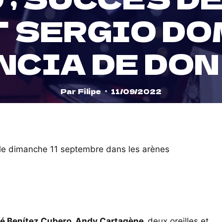
T SERGIO DO
NCIA DE DON
Par
Filipe
11/09/2022
es le dimanche 11 septembre dans les arènes
é Benítez Cubero. Andy Cartagène,
deux oreilles et