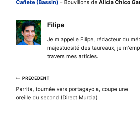
Cañete (Bassin)
– Bouvillons de
Alicia Chico Gar
Filipe
Je m'appelle Filipe, rédacteur du méd
majestuosité des taureaux, je m'empl
travers mes articles.
Navigation
PRÉCÉDENT
de
Parrita, tournée vers portagayola, coupe une
oreille du second (Direct Murcia)
l’article