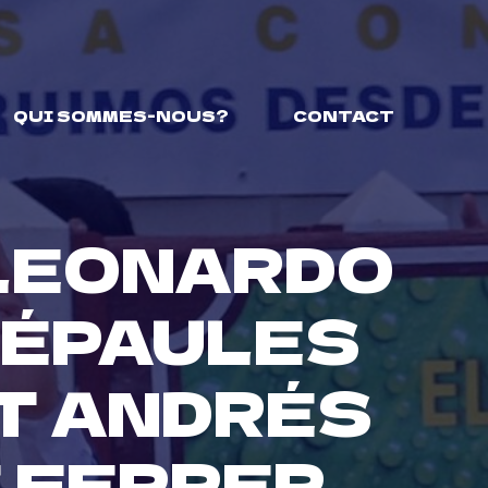
QUI SOMMES-NOUS?
CONTACT
 LEONARDO
 ÉPAULES
T ANDRÉS
E FERRER