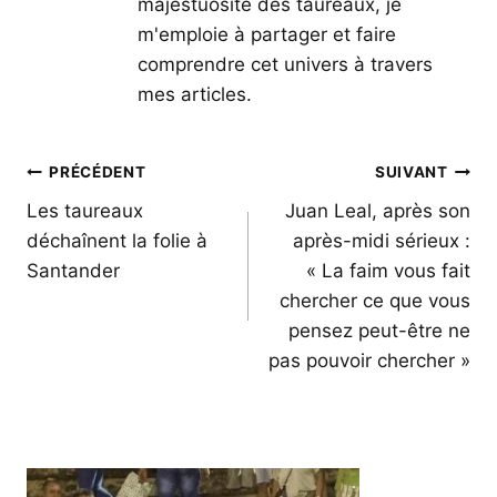
majestuosité des taureaux, je
m'emploie à partager et faire
comprendre cet univers à travers
mes articles.
Navigation
PRÉCÉDENT
SUIVANT
de
Les taureaux
Juan Leal, après son
déchaînent la folie à
après-midi sérieux :
l’article
Santander
« La faim vous fait
chercher ce que vous
pensez peut-être ne
pas pouvoir chercher »