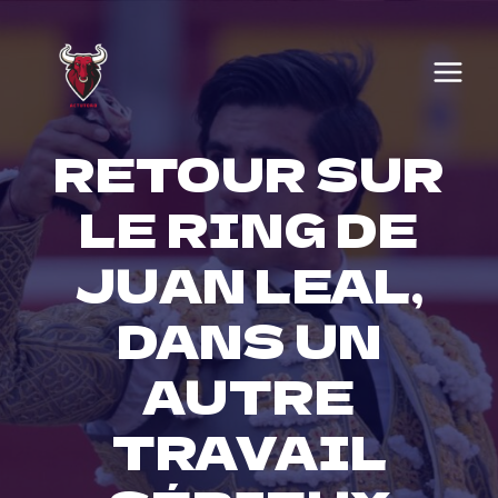
Skip
to
content
RETOUR SUR
LE RING DE
JUAN LEAL,
DANS UN
AUTRE
TRAVAIL