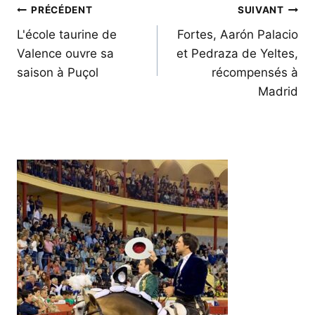
Navigation
PRÉCÉDENT
SUIVANT
de
L'école taurine de
Fortes, Aarón Palacio
Valence ouvre sa
et Pedraza de Yeltes,
l’article
saison à Puçol
récompensés à
Madrid